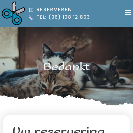
Ga
RESERVEREN
naar
TEL: (06) 108 12 863
de
inhoud
Bedankt
Uw reservering